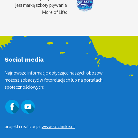
jest marką szkoły pływania
More of Life:
Social media
Najnowsze informacje dotyczące naszych obozów
możesz zobaczyć w fotorelacjach lub na portalach
społecznościowych:
projekt i realizacja:
www.kochinke.pl