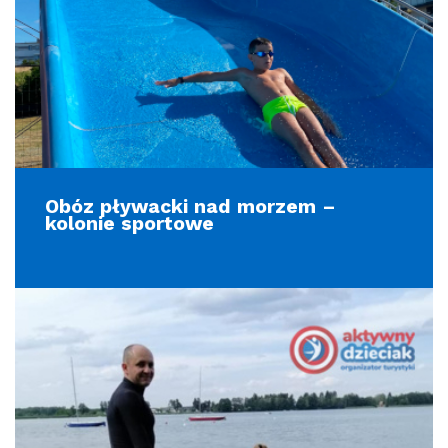
Obóz pływacki nad morzem –
kolonie sportowe