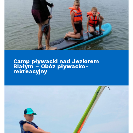
Camp pływacki nad Jeziorem
Białym – Obóz pływacko-
rekreacyjny