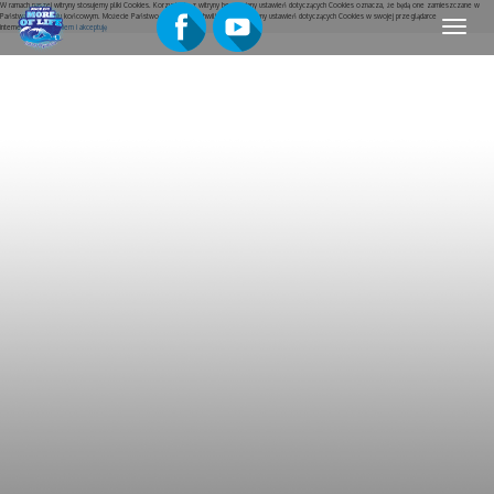
W ramach naszej witryny stosujemy pliki Cookies. Korzystanie z witryny bez zmiany ustawień dotyczących Cookies oznacza, że będą one zamieszczane w
Państwa urządzeniu końcowym. Możecie Państwo w dowolnej chwili dokonać zmiany ustawień dotyczących Cookies w swojej przeglądarce
Menu
internetowej.
Rozumiem i akceptuję