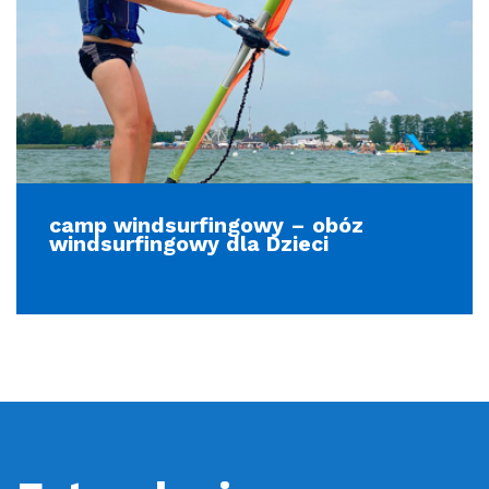
camp windsurfingowy – obóz
windsurfingowy dla Dzieci