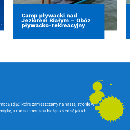
Camp pływacki nad
Jeziorem Białym – Obóz
pływacko-rekreacyjny
mocą zdjęć, które zamieszczamy na naszej stronie w
miątkę, a rodzice mogą na bieżąco śledzić jak ich