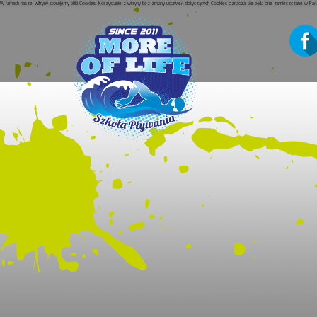
W ramach naszej witryny stosujemy pliki Cookies. Korzystanie z witryny bez zmiany ustawień dotyczących Cookies oznacza, że będą one zamieszczane w P