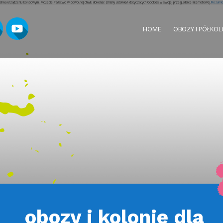
aństwa urządzeniu końcowym. Możecie Państwo w dowolnej chwili dokonać zmiany ustawień dotyczących Cookies w swojej przeglądarce internetowej.
Rozumiem
HOME
OBOZY I PÓŁKOL
obozy i kolonie dla