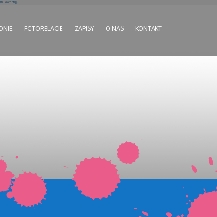
 i akceptuję
ONIE
FOTORELACJE
ZAPISY
O NAS
KONTAKT