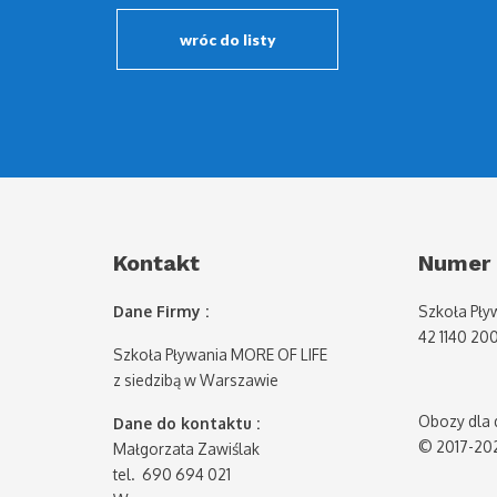
wróc do listy
Kontakt
Numer 
Dane Firmy :
Szkoła Pły
42 1140 20
Szkoła Pływania MORE OF LIFE
z siedzibą w Warszawie
Obozy dla d
Dane do kontaktu :
© 2017-20
Małgorzata Zawiślak
tel. 690 694 021