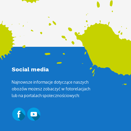
Social media
Najnowsze informacje dotyczące naszych
obozów możesz zobaczyć w fotorelacjach
lub na portalach społecznościowych: