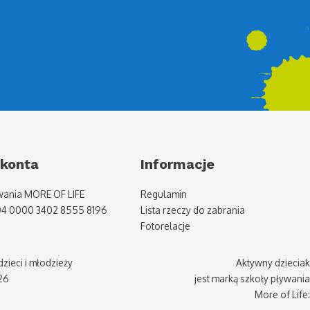
konta
Informacje
wania MORE OF LIFE
Regulamin
04 0000 3402 8555 8196
Lista rzeczy do zabrania
Fotorelacje
zieci i młodzieży
Aktywny dzieciak
26
jest marką szkoły pływania
More of Life: