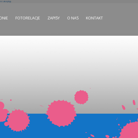
 i akceptuję
ONIE
FOTORELACJE
ZAPISY
O NAS
KONTAKT