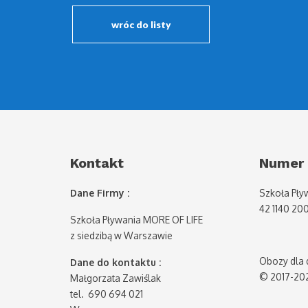
wróc do listy
Kontakt
Numer 
Dane Firmy :
Szkoła Pły
42 1140 20
Szkoła Pływania MORE OF LIFE
z siedzibą w Warszawie
Obozy dla d
Dane do kontaktu :
© 2017-20
Małgorzata Zawiślak
tel. 690 694 021