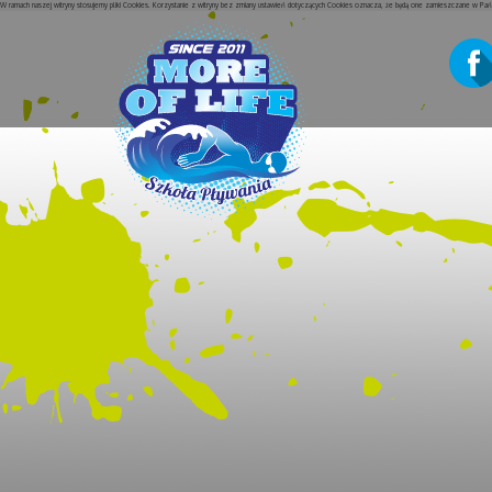
W ramach naszej witryny stosujemy pliki Cookies. Korzystanie z witryny bez zmiany ustawień dotyczących Cookies oznacza, że będą one zamieszczane w P