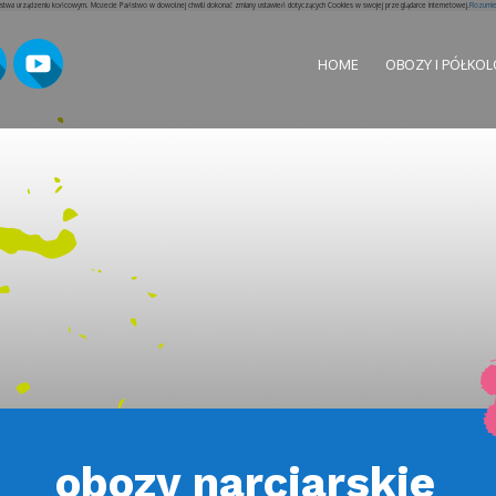
aństwa urządzeniu końcowym. Możecie Państwo w dowolnej chwili dokonać zmiany ustawień dotyczących Cookies w swojej przeglądarce internetowej.
Rozumiem
HOME
OBOZY I PÓŁKOL
obozy narciarskie