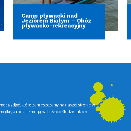
Camp pływacki nad
Jeziorem Białym – Obóz
pływacko-rekreacyjny
mocą zdjęć, które zamieszczamy na naszej stronie w
miątkę, a rodzice mogą na bieżąco śledzić jak ich