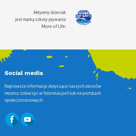
Aktywny dzieciak
jest marką szkoły pływania
More of Life:
Social media
Najnowsze informacje dotyczące naszych obozów
możesz zobaczyć w fotorelacjach lub na portalach
społecznościowych: