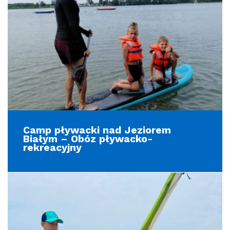
Camp pływacki nad Jeziorem
Białym – Obóz pływacko-
rekreacyjny