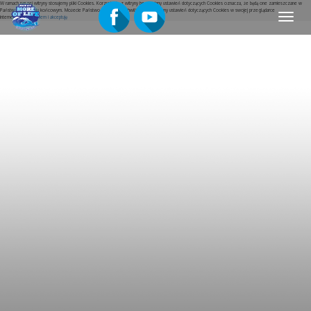
W ramach naszej witryny stosujemy pliki Cookies. Korzystanie z witryny bez zmiany ustawień dotyczących Cookies oznacza, że będą one zamieszczane w
Państwa urządzeniu końcowym. Możecie Państwo w dowolnej chwili dokonać zmiany ustawień dotyczących Cookies w swojej przeglądarce
Menu
internetowej.
Rozumiem i akceptuję