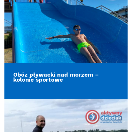
Obóz pływacki nad morzem –
kolonie sportowe