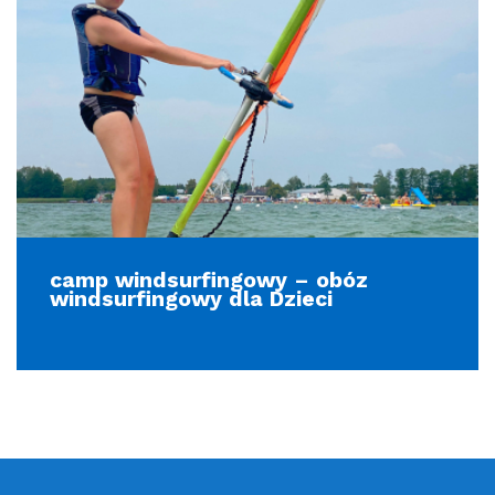
camp windsurfingowy – obóz
windsurfingowy dla Dzieci