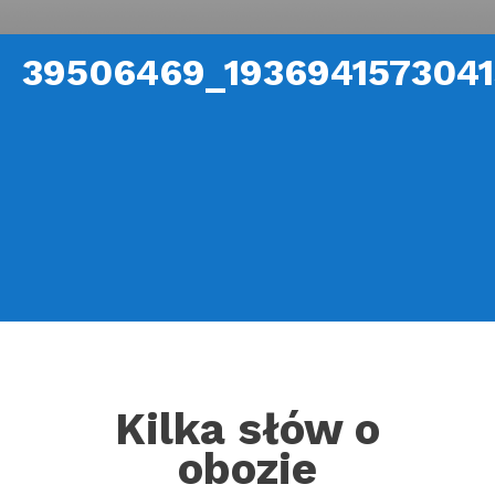
39506469_193694157304
Kilka słów o
obozie