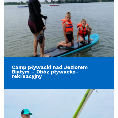
Camp pływacki nad Jeziorem
Białym – Obóz pływacko-
rekreacyjny