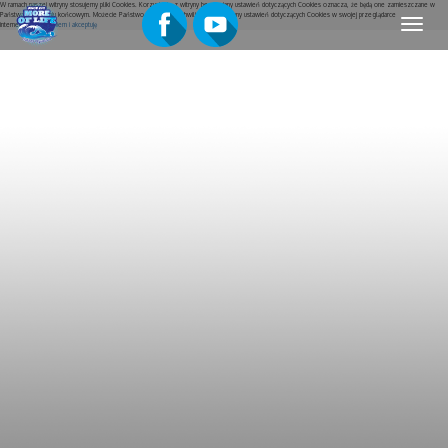
W ramach naszej witryny stosujemy pliki Cookies. Korzystanie z witryny bez zmiany ustawień dotyczących Cookies oznacza, że będą one zamieszczane w
Państwa urządzeniu końcowym. Możecie Państwo w dowolnej chwili dokonać zmiany ustawień dotyczących Cookies w swojej przeglądarce
Menu
internetowej.
Rozumiem i akceptuję