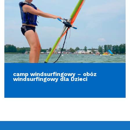
camp windsurfingowy – obóz
windsurfingowy dla Dzieci