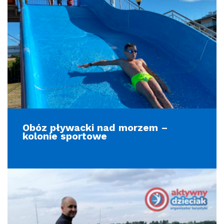
Obóz pływacki nad morzem –
kolonie sportowe