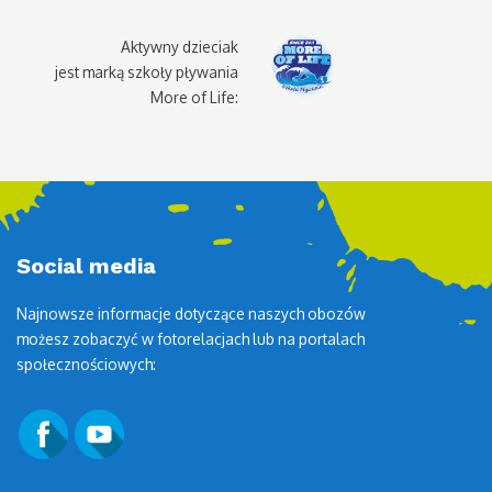
Aktywny dzieciak
jest marką szkoły pływania
More of Life:
Social media
Najnowsze informacje dotyczące naszych obozów
możesz zobaczyć w fotorelacjach lub na portalach
społecznościowych: