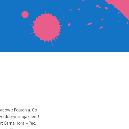
iadów z Południa. Co
dzo dobrym dojazdem !
t Cerna Hora – Pec.