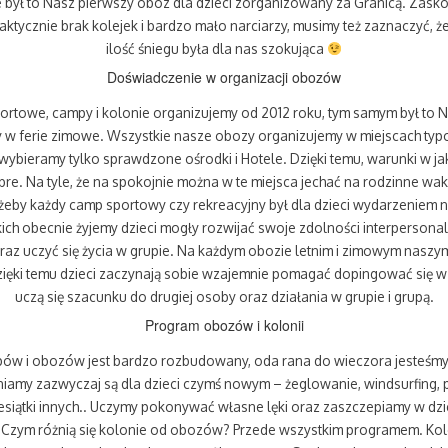
 był to Nasz pierwszy obóz dla dzieci zorganizowany za Granicą. Zas
aktycznie brak kolejek i bardzo mało narciarzy, musimy też zaznaczyć, 
ilość śniegu była dla nas szokująca
Doświadczenie w organizacji obozów
rtowe, campy i kolonie organizujemy od 2012 roku, tym samym był to N
 w ferie zimowe. Wszystkie nasze obozy organizujemy w miejscach typ
bieramy tylko sprawdzone ośrodki i Hotele. Dzięki temu, warunki w jak
re. Na tyle, że na spokojnie można w te miejsca jechać na rodzinne wak
 żeby każdy camp sportowy czy rekreacyjny był dla dzieci wydarzenie
kich obecnie żyjemy dzieci mogły rozwijać swoje zdolności interperson
az uczyć się życia w grupie. Na każdym obozie letnim i zimowym naszym
ęki temu dzieci zaczynają sobie wzajemnie pomagać dopingować się w
uczą się szacunku do drugiej osoby oraz działania w grupie i grupą.
Program obozów i kolonii
ów i obozów jest bardzo rozbudowany, oda rana do wieczora jesteśmy
niamy zazwyczaj są dla dzieci czymś nowym – żeglowanie, windsurfing, p
iesiątki innych.. Uczymy pokonywać własne lęki oraz zaszczepiamy w dzi
. Czym różnią się kolonie od obozów? Przede wszystkim programem. Ko