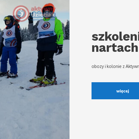
szkolen
nartach
obozy i kolonie z Aktyw
więcej