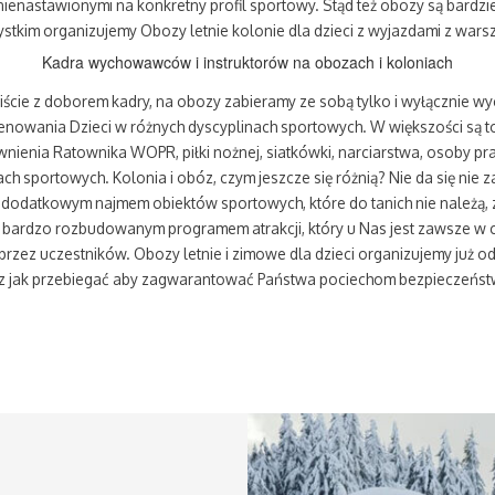
 nienastawionymi na konkretny profil sportowy. Stąd też obozy są bardzi
stkim organizujemy Obozy letnie kolonie dla dzieci z wyjazdami z war
Kadra wychowawców i instruktorów na obozach i koloniach
wiście z doborem kadry, na obozy zabieramy ze sobą tylko i wyłącznie 
renowania Dzieci w różnych dyscyplinach sportowych. W większości są to
nienia Ratownika WOPR, piłki nożnej, siatkówki, narciarstwa, osoby pr
ch sportowych. Kolonia i obóz, czym jeszcze się różnią? Nie da się nie z
z dodatkowym najmem obiektów sportowych, które do tanich nie należą, z
 bardzo rozbudowanym programem atrakcji, który u Nas jest zawsze w c
rzez uczestników. Obozy letnie i zimowe dla dzieci organizujemy już od t
z jak przebiegać aby zagwarantować Państwa pociechom bezpieczeńst