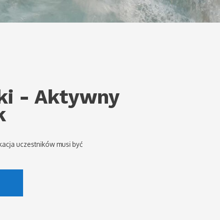
ki - Aktywny
k
kacja uczestników musi być