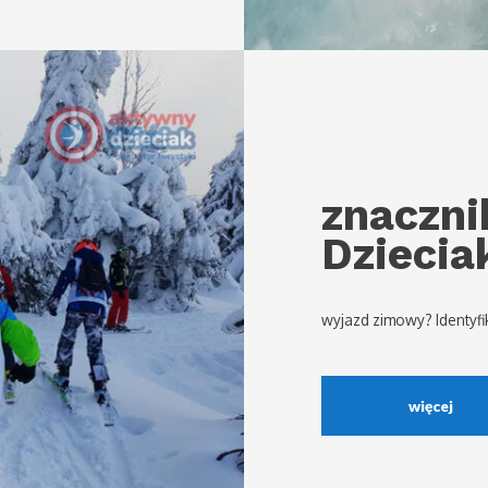
znaczni
Dziecia
wyjazd zimowy? Identyfi
więcej