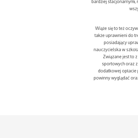
bardziej stacjonarnymi,
wszy
Wiąże się to też oczy
także uprawnieni do t
posiadający upraw
nauczycielska w szkoła
Związane jest to 
sportowych oraz z
dodatkowej opłacie p
powinny wyglądać ora