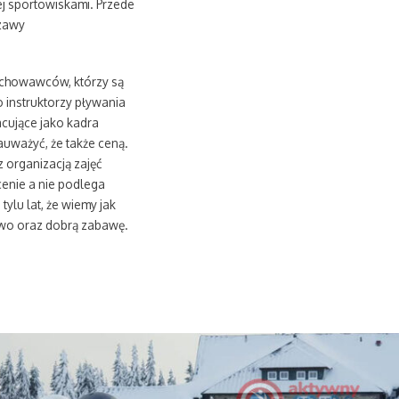
ej sportowiskami. Przede
szawy
wychowawców, którzy są
 instruktorzy pływania
acujące jako kadra
auważyć, że także ceną.
 organizacją zajęć
enie a nie podlega
ylu lat, że wiemy jak
wo oraz dobrą zabawę.