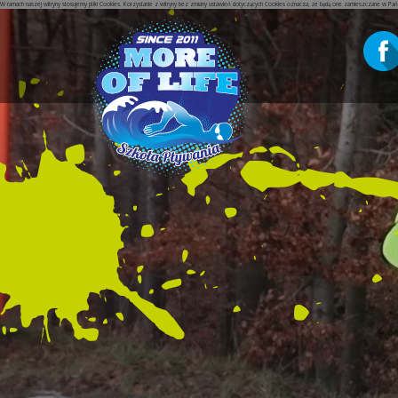
W ramach naszej witryny stosujemy pliki Cookies. Korzystanie z witryny bez zmiany ustawień dotyczących Cookies oznacza, że będą one zamieszczane w P