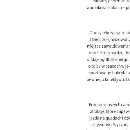
Musimy przyznać, że
warunki na stokach – pr
Obozy rekreacyjno-spo
Dzieci zorganizowany
miejsca zameldowania wy
obozach są bardzo dob
oddajemy 110% energii,
o to by w czasach w ja
sportowego bakcyla or
pewnego kolektywu. Dzi
Program naszych camp
atrakcje, które zapew
jazda na quadach i dz
aktywności fizycznej