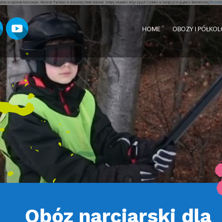
aństwa urządzeniu końcowym. Możecie Państwo w dowolnej chwili dokonać zmiany ustawień dotyczących Cookies w swojej przeglądarce internetowej.
Rozumiem
HOME
OBOZY I PÓŁKOL
Obóz narciarski dla