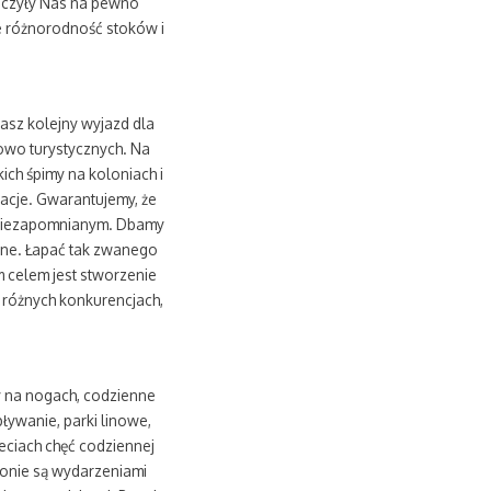
koczyły Nas na pewno
że różnorodność stoków i
asz kolejny wyjazd dla
owo turystycznych. Na
ich śpimy na koloniach i
acje. Gwarantujemy, że
m niezapomnianym. Dbamy
alne. Łapać tak zwanego
 celem jest stworzenie
 różnych konkurencjach,
 na nogach, codzienne
ływanie, parki linowe,
eciach chęć codziennej
lonie są wydarzeniami