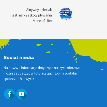
Aktywny dzieciak
jest marką szkoły pływania
More of Life:
Social media
Najnowsze informacje dotyczące naszych obozów
możesz zobaczyć w fotorelacjach lub na portalach
społecznościowych: