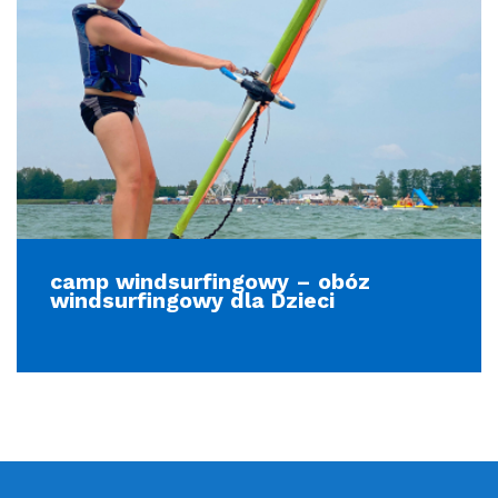
camp windsurfingowy – obóz
windsurfingowy dla Dzieci