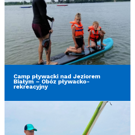
Camp pływacki nad Jeziorem
Białym – Obóz pływacko-
rekreacyjny