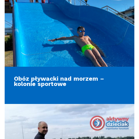
Obóz pływacki nad morzem –
kolonie sportowe