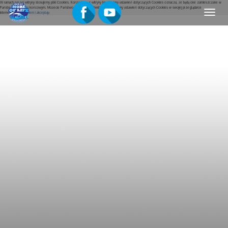
W ramach naszej witryny stosujemy pliki Cookies. Korzystanie z witryny bez zmiany ustawień dotyczących Cookies oznacza, że będą one zamieszczane w
Państwa urządzeniu końcowym. Możecie Państwo w dowolnej chwili dokonać zmiany ustawień dotyczących Cookies w swojej przeglądarce
Menu
internetowej.
Rozumiem i akceptuję