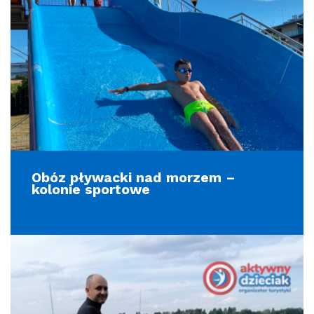
Obóz pływacki nad morzem –
kolonie sportowe