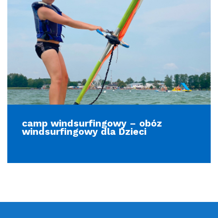
camp windsurfingowy – obóz
windsurfingowy dla Dzieci