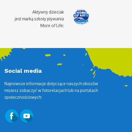
Aktywny dzieciak
jest marką szkoły pływania
More of Life:
Social media
Najnowsze informacje dotyczące naszych obozów
możesz zobaczyć w fotorelacjach lub na portalach
społecznościowych: