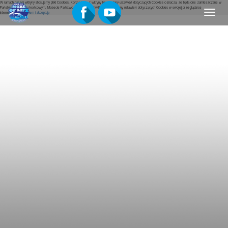
W ramach naszej witryny stosujemy pliki Cookies. Korzystanie z witryny bez zmiany ustawień dotyczących Cookies oznacza, że będą one zamieszczane w
Państwa urządzeniu końcowym. Możecie Państwo w dowolnej chwili dokonać zmiany ustawień dotyczących Cookies w swojej przeglądarce
Menu
internetowej.
Rozumiem i akceptuję