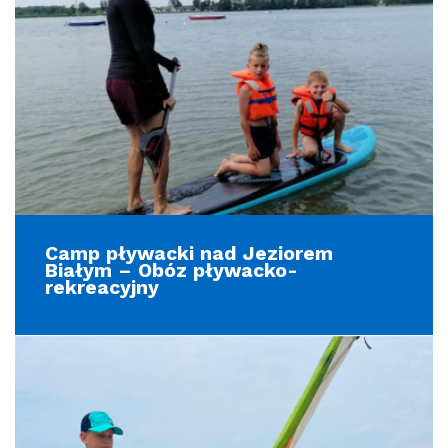
Camp pływacki nad Jeziorem
Białym – Obóz pływacko-
rekreacyjny