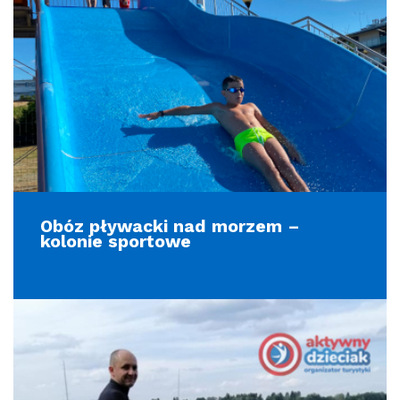
Obóz pływacki nad morzem –
kolonie sportowe