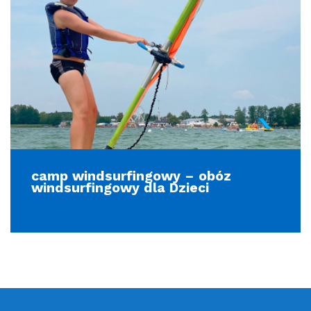
camp windsurfingowy – obóz
windsurfingowy dla Dzieci