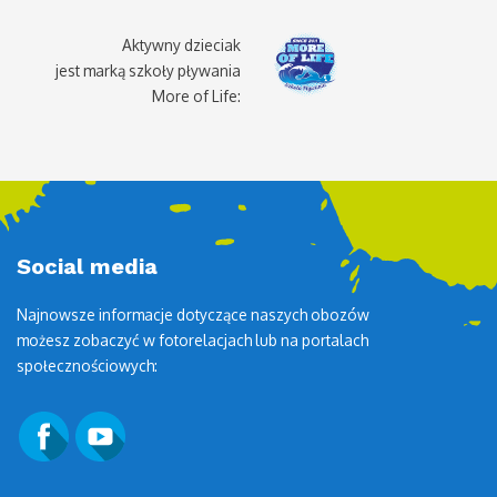
Aktywny dzieciak
jest marką szkoły pływania
More of Life:
Social media
Najnowsze informacje dotyczące naszych obozów
możesz zobaczyć w fotorelacjach lub na portalach
społecznościowych: