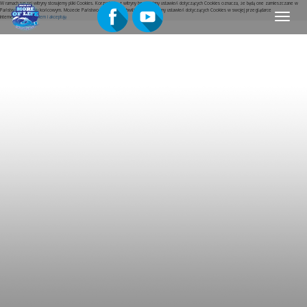
W ramach naszej witryny stosujemy pliki Cookies. Korzystanie z witryny bez zmiany ustawień dotyczących Cookies oznacza, że będą one zamieszczane w
Państwa urządzeniu końcowym. Możecie Państwo w dowolnej chwili dokonać zmiany ustawień dotyczących Cookies w swojej przeglądarce
Menu
internetowej.
Rozumiem i akceptuję