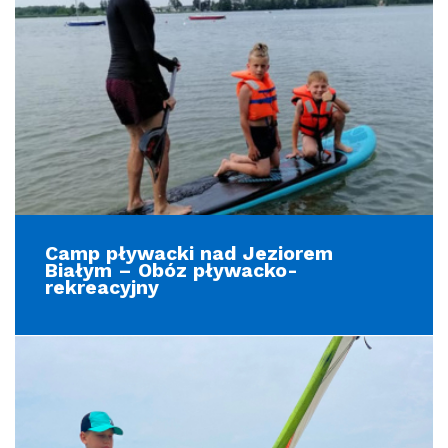
Camp pływacki nad Jeziorem
Białym – Obóz pływacko-
rekreacyjny