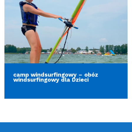
camp windsurfingowy – obóz
windsurfingowy dla Dzieci