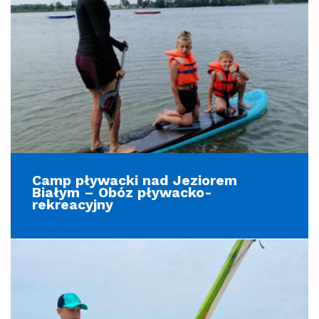
Camp pływacki nad Jeziorem
Białym – Obóz pływacko-
rekreacyjny