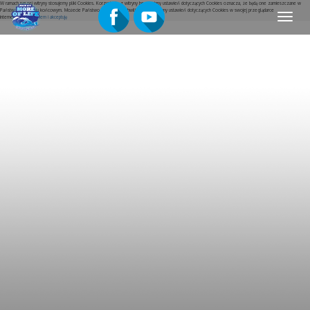
W ramach naszej witryny stosujemy pliki Cookies. Korzystanie z witryny bez zmiany ustawień dotyczących Cookies oznacza, że będą one zamieszczane w
Państwa urządzeniu końcowym. Możecie Państwo w dowolnej chwili dokonać zmiany ustawień dotyczących Cookies w swojej przeglądarce
Menu
internetowej.
Rozumiem i akceptuję