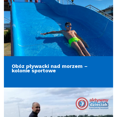
Obóz pływacki nad morzem –
kolonie sportowe