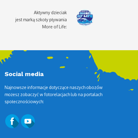
Aktywny dzieciak
jest marką szkoły pływania
More of Life:
Social media
Najnowsze informacje dotyczące naszych obozów
możesz zobaczyć w fotorelacjach lub na portalach
społecznościowych: