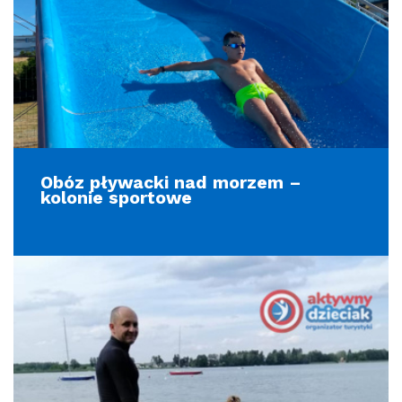
Obóz pływacki nad morzem –
kolonie sportowe