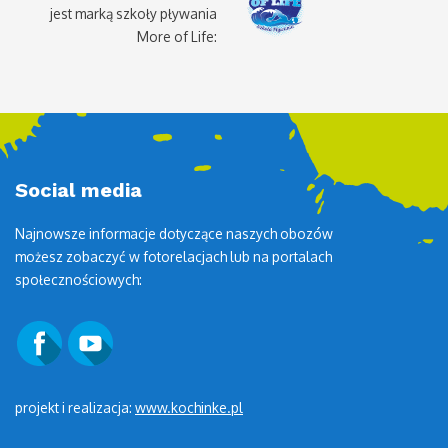
jest marką szkoły pływania
More of Life:
Social media
Najnowsze informacje dotyczące naszych obozów
możesz zobaczyć w fotorelacjach lub na portalach
społecznościowych:
projekt i realizacja:
www.kochinke.pl