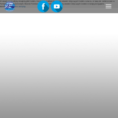
W ramach naszej witryny stosujemy pliki Cookies. Korzystanie z witryny bez zmiany ustawień dotyczących Cookies oznacza, że będą one zamieszczane w
Państwa urządzeniu końcowym. Możecie Państwo w dowolnej chwili dokonać zmiany ustawień dotyczących Cookies w swojej przeglądarce
Menu
internetowej.
Rozumiem i akceptuję