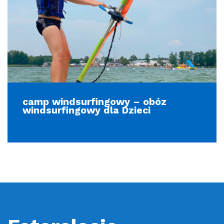
camp windsurfingowy – obóz
windsurfingowy dla Dzieci