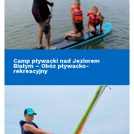
Camp pływacki nad Jeziorem
Białym – Obóz pływacko-
rekreacyjny