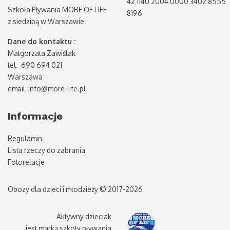
42 1140 2004 0000 3402 8555
Szkoła Pływania MORE OF LIFE
8196
z siedzibą w Warszawie
Dane do kontaktu :
Małgorzata Zawiślak
tel. 690 694 021
Warszawa
email: info@more-life.pl
Informacje
Regulamin
Lista rzeczy do zabrania
Fotorelacje
Obozy dla dzieci i młodzieży © 2017-2026
Aktywny dzieciak
jest marką szkoły pływania