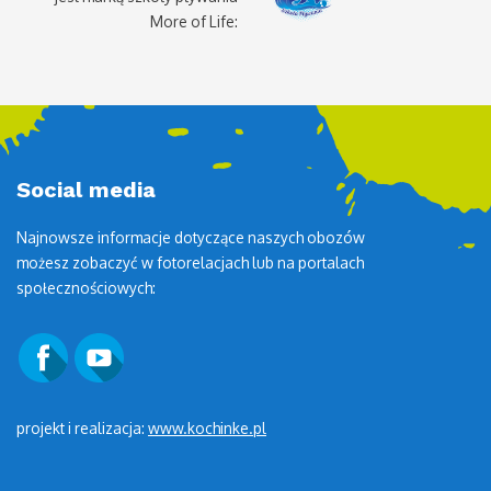
More of Life:
Social media
Najnowsze informacje dotyczące naszych obozów
możesz zobaczyć w fotorelacjach lub na portalach
społecznościowych:
projekt i realizacja:
www.kochinke.pl