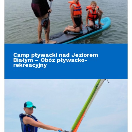
Camp pływacki nad Jeziorem
Białym – Obóz pływacko-
rekreacyjny