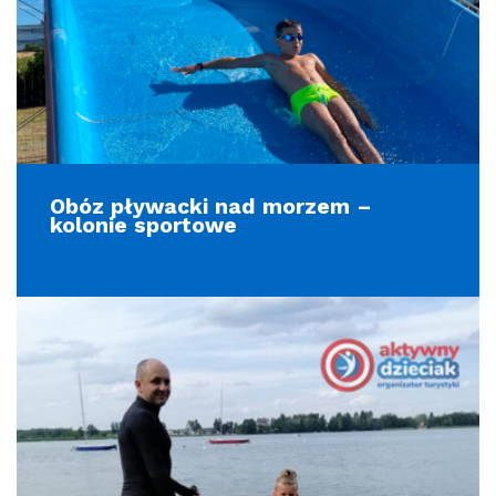
Obóz pływacki nad morzem –
kolonie sportowe