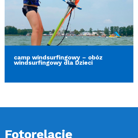
camp windsurfingowy – obóz
windsurfingowy dla Dzieci
Fotorelacje