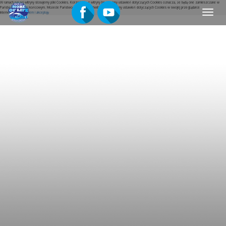
W ramach naszej witryny stosujemy pliki Cookies. Korzystanie z witryny bez zmiany ustawień dotyczących Cookies oznacza, że będą one zamieszczane w
Państwa urządzeniu końcowym. Możecie Państwo w dowolnej chwili dokonać zmiany ustawień dotyczących Cookies w swojej przeglądarce
Menu
internetowej.
Rozumiem i akceptuję