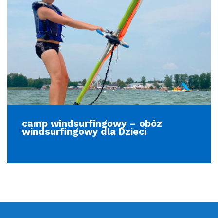
camp windsurfingowy – obóz
windsurfingowy dla Dzieci