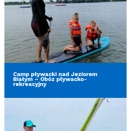
Camp pływacki nad Jeziorem
Białym – Obóz pływacko-
rekreacyjny