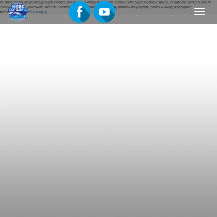
W ramach naszej witryny stosujemy pliki Cookies. Korzystanie z witryny bez zmiany ustawień dotyczących Cookies oznacza, że będą one zamieszczane w
Państwa urządzeniu końcowym. Możecie Państwo w dowolnej chwili dokonać zmiany ustawień dotyczących Cookies w swojej przeglądarce
Menu
internetowej.
Rozumiem i akceptuję