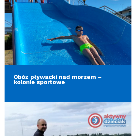
Obóz pływacki nad morzem –
kolonie sportowe