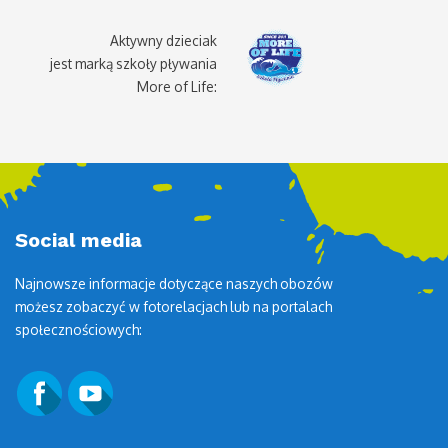
Aktywny dzieciak
jest marką szkoły pływania
More of Life:
Social media
Najnowsze informacje dotyczące naszych obozów
możesz zobaczyć w fotorelacjach lub na portalach
społecznościowych: