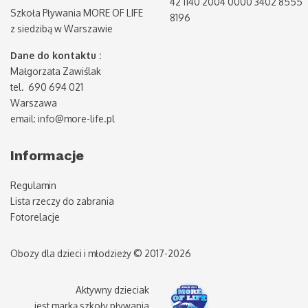
42 1140 2004 0000 3402 8555
Szkoła Pływania MORE OF LIFE
8196
z siedzibą w Warszawie
Dane do kontaktu :
Małgorzata Zawiślak
tel. 690 694 021
Warszawa
email: info@more-life.pl
Informacje
Regulamin
Lista rzeczy do zabrania
Fotorelacje
Obozy dla dzieci i młodzieży © 2017-2026
Aktywny dzieciak
jest marką szkoły pływania