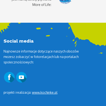
More of Life:
Social media
Najnowsze informacje dotyczące naszych obozów
możesz zobaczyć w fotorelacjach lub na portalach
społecznościowych:
projekt i realizacja:
www.kochinke.pl