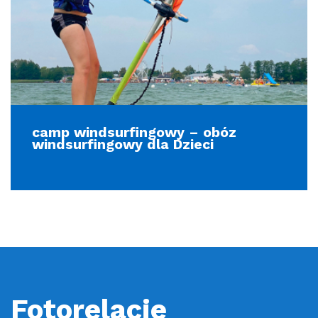
camp windsurfingowy – obóz
windsurfingowy dla Dzieci
Fotorelacje