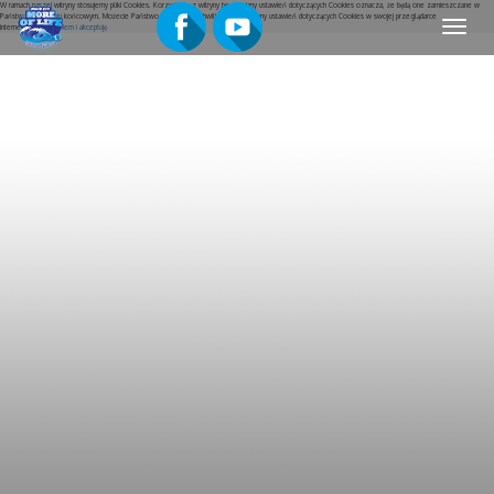
W ramach naszej witryny stosujemy pliki Cookies. Korzystanie z witryny bez zmiany ustawień dotyczących Cookies oznacza, że będą one zamieszczane w
Państwa urządzeniu końcowym. Możecie Państwo w dowolnej chwili dokonać zmiany ustawień dotyczących Cookies w swojej przeglądarce
Menu
internetowej.
Rozumiem i akceptuję