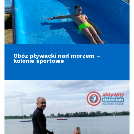
Obóz pływacki nad morzem –
kolonie sportowe