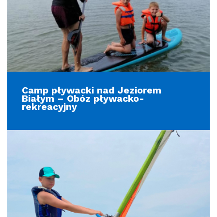
Camp pływacki nad Jeziorem
Białym – Obóz pływacko-
rekreacyjny