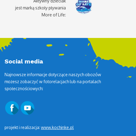
Aktywny dzieciak
jest marką szkoły pływania
More of Life:
Social media
Najnowsze informacje dotyczące naszych obozów
możesz zobaczyć w fotorelacjach lub na portalach
społecznościowych:
projekt i realizacja:
www.kochinke.pl