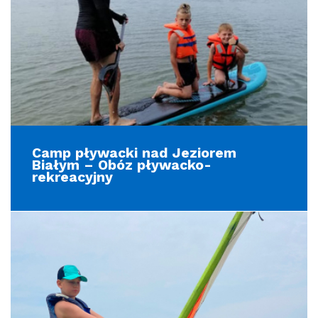
Camp pływacki nad Jeziorem
Białym – Obóz pływacko-
rekreacyjny