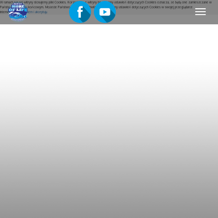
W ramach naszej witryny stosujemy pliki Cookies. Korzystanie z witryny bez zmiany ustawień dotyczących Cookies oznacza, że będą one zamieszczane w
Państwa urządzeniu końcowym. Możecie Państwo w dowolnej chwili dokonać zmiany ustawień dotyczących Cookies w swojej przeglądarce
Menu
internetowej.
Rozumiem i akceptuję