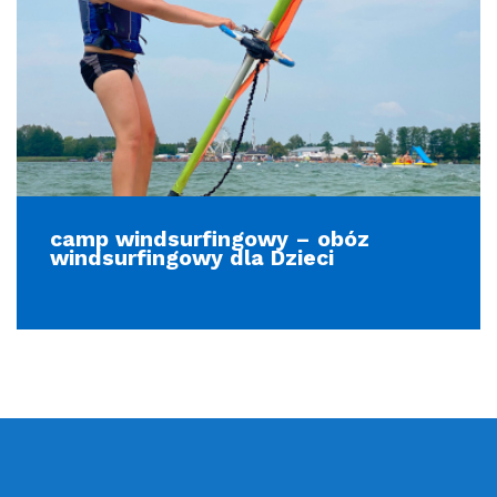
camp windsurfingowy – obóz
windsurfingowy dla Dzieci