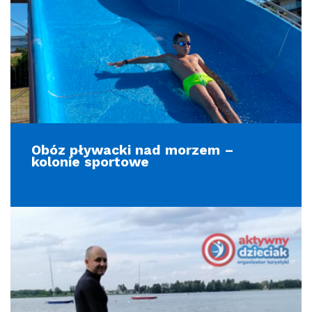
Obóz pływacki nad morzem –
kolonie sportowe