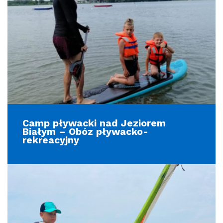
Camp pływacki nad Jeziorem
Białym – Obóz pływacko-
rekreacyjny