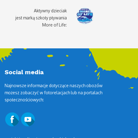
Aktywny dzieciak
jest marką szkoły pływania
More of Life:
Social media
Najnowsze informacje dotyczące naszych obozów
możesz zobaczyć w fotorelacjach lub na portalach
społecznościowych: