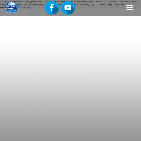
W ramach naszej witryny stosujemy pliki Cookies. Korzystanie z witryny bez zmiany ustawień dotyczących Cookies oznacza, że będą one zamieszczane w
Państwa urządzeniu końcowym. Możecie Państwo w dowolnej chwili dokonać zmiany ustawień dotyczących Cookies w swojej przeglądarce
Menu
internetowej.
Rozumiem i akceptuję