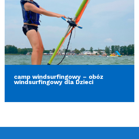
camp windsurfingowy – obóz
windsurfingowy dla Dzieci