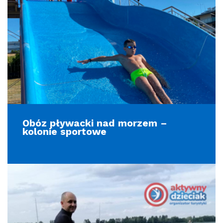
Obóz pływacki nad morzem –
kolonie sportowe