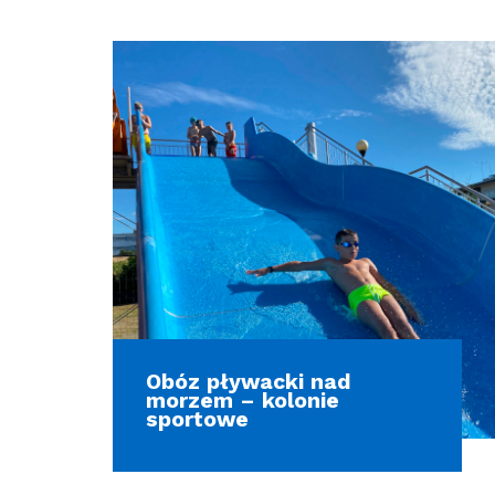
Obóz pływacki nad
morzem – kolonie
sportowe