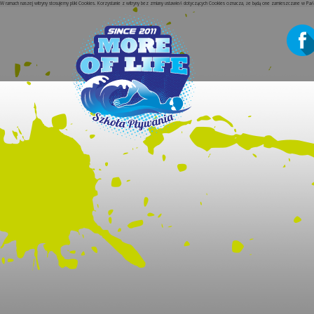
W ramach naszej witryny stosujemy pliki Cookies. Korzystanie z witryny bez zmiany ustawień dotyczących Cookies oznacza, że będą one zamieszczane w P