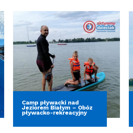
Camp pływacki nad
Jeziorem Białym – Obóz
pływacko-rekreacyjny