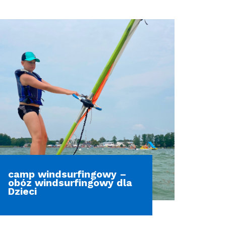
camp windsurfingowy –
obóz windsurfingowy dla
Dzieci