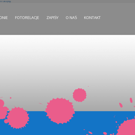
 i akceptuję
ONIE
FOTORELACJE
ZAPISY
O NAS
KONTAKT