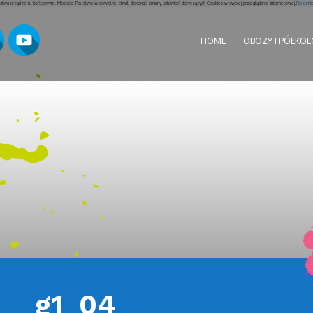
aństwa urządzeniu końcowym. Możecie Państwo w dowolnej chwili dokonać zmiany ustawień dotyczących Cookies w swojej przeglądarce internetowej.
Rozumiem
HOME
OBOZY I PÓŁKOL
g1_04