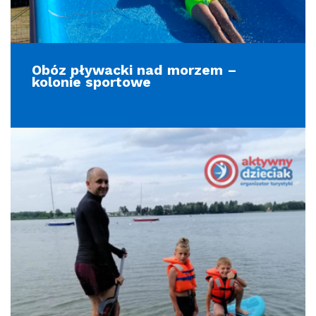
Obóz pływacki nad morzem –
kolonie sportowe