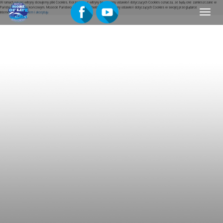
W ramach naszej witryny stosujemy pliki Cookies. Korzystanie z witryny bez zmiany ustawień dotyczących Cookies oznacza, że będą one zamieszczane w
Państwa urządzeniu końcowym. Możecie Państwo w dowolnej chwili dokonać zmiany ustawień dotyczących Cookies w swojej przeglądarce
Menu
internetowej.
Rozumiem i akceptuję