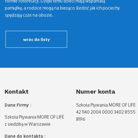
formie fotorelacji. Dzięki temu dzieci mają wspaniałą
pamiątkę, a rodzice mogą na bieżąco śledzić jak ich pociechy
spędzają czas na obozie.
wróc do listy
Kontakt
Numer konta
Dane Firmy :
Szkoła Pływania MORE OF LIFE
42 1140 2004 0000 3402 8555
Szkoła Pływania MORE OF LIFE
8196
z siedzibą w Warszawie
Dane do kontaktu :