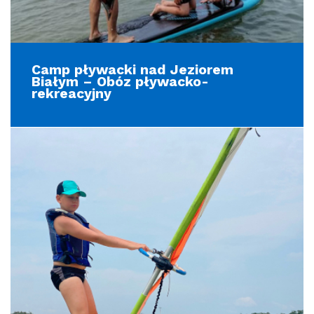
Camp pływacki nad Jeziorem
Białym – Obóz pływacko-
rekreacyjny