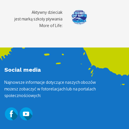
Aktywny dzieciak
jest marką szkoły pływania
More of Life:
Social media
Najnowsze informacje dotyczące naszych obozów
możesz zobaczyć w fotorelacjach lub na portalach
społecznościowych: