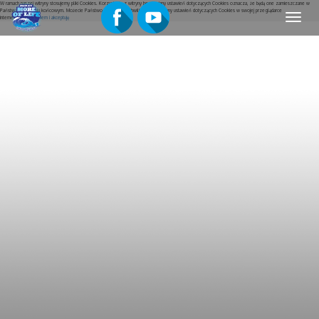
W ramach naszej witryny stosujemy pliki Cookies. Korzystanie z witryny bez zmiany ustawień dotyczących Cookies oznacza, że będą one zamieszczane w
Państwa urządzeniu końcowym. Możecie Państwo w dowolnej chwili dokonać zmiany ustawień dotyczących Cookies w swojej przeglądarce
Menu
internetowej.
Rozumiem i akceptuję