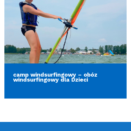
camp windsurfingowy – obóz
windsurfingowy dla Dzieci