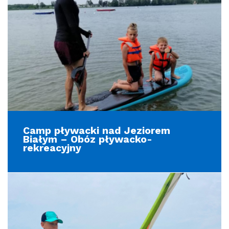
Camp pływacki nad Jeziorem
Białym – Obóz pływacko-
rekreacyjny