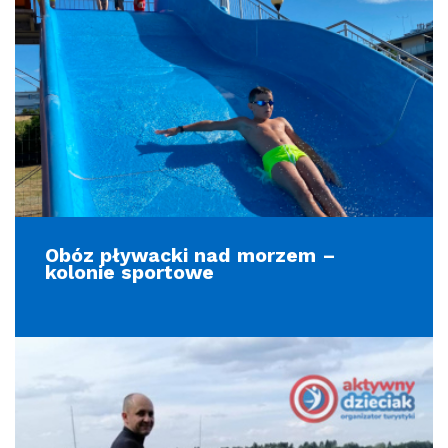
Obóz pływacki nad morzem –
kolonie sportowe